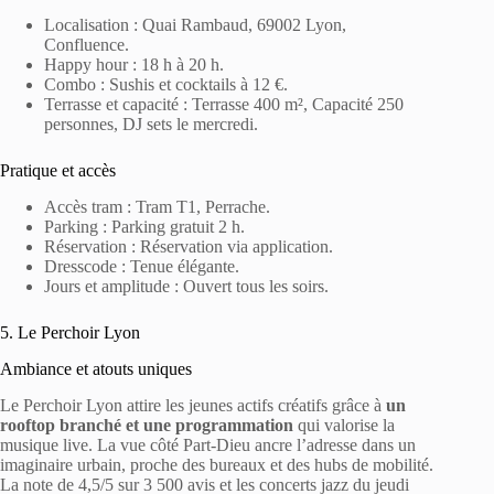
Localisation : Quai Rambaud, 69002 Lyon,
Confluence.
Happy hour : 18 h à 20 h.
Combo : Sushis et cocktails à 12 €.
Terrasse et capacité : Terrasse 400 m², Capacité 250
personnes, DJ sets le mercredi.
Pratique et accès
Accès tram : Tram T1, Perrache.
Parking : Parking gratuit 2 h.
Réservation : Réservation via application.
Dresscode : Tenue élégante.
Jours et amplitude : Ouvert tous les soirs.
5. Le Perchoir Lyon
Ambiance et atouts uniques
Le Perchoir Lyon attire les jeunes actifs créatifs grâce à
un
rooftop branché et une programmation
qui valorise la
musique live. La vue côté Part-Dieu ancre l’adresse dans un
imaginaire urbain, proche des bureaux et des hubs de mobilité.
La note de 4,5/5 sur 3 500 avis et les concerts jazz du jeudi