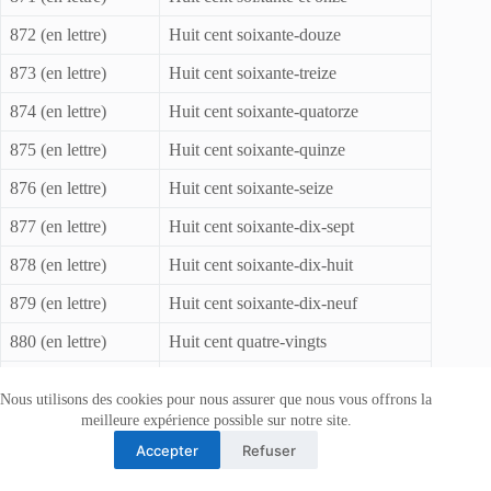
872 (en lettre)
Huit cent soixante-douze
873 (en lettre)
Huit cent soixante-treize
874 (en lettre)
Huit cent soixante-quatorze
875 (en lettre)
Huit cent soixante-quinze
876 (en lettre)
Huit cent soixante-seize
877 (en lettre)
Huit cent soixante-dix-sept
878 (en lettre)
Huit cent soixante-dix-huit
879 (en lettre)
Huit cent soixante-dix-neuf
880 (en lettre)
Huit cent quatre-vingts
881 (en lettre)
Huit cent quatre-vingt-un
Nous utilisons des cookies pour nous assurer que nous vous offrons la
882 (en lettre)
Huit cent quatre-vingt-deux
meilleure expérience possible sur notre site.
Accepter
Refuser
883 (en lettre)
Huit cent quatre-vingt-trois