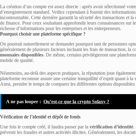
La création d’un compte est assez directe : après avoir sélectionné votre
d’enregistrement standard. Veillez cependant à fournir des informations p
incontournable. Cette dernière garantit la sécurité des transactions et l
de finance. Pour ceux souhaitant approfondir leurs connaissances sur l
richesse d’informations pour les entreprises et les entrepreneurs.
Pourquoi choisir une plateforme spécifique ?
On pourrait naturellement se demander pourquoi tant de personnes opte
généralement de plusieurs facteurs incluant les frais de transaction, la co
monnaies disponibles
. De même, certains privilégieront une plateform
mobile de qualité.
Néanmoins, au-delà des aspects pratiques, la réputation joue également
plateforme reconnue assure une certaine tranquillité d’esprit quant à la s
Ainsi, prendre le temps de comparer les différentes options disponibles pe
A ne pas louper :
Qu’est-ce que la crypto Solaxy ?
Vérification de l’identité et dépôt de fonds
Une fois le compte créé, il faudra passer par la
vérification d’identité
.
prévenir les fraudes et autres activités illicites. Généralement, les docu