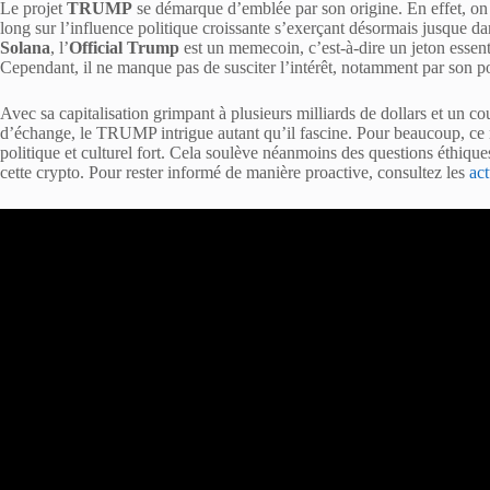
Le projet
TRUMP
se démarque d’emblée par son origine. En effet, on d
long sur l’influence politique croissante s’exerçant désormais jusque 
Solana
, l’
Official Trump
est un memecoin, c’est-à-dire un jeton essenti
Cependant, il ne manque pas de susciter l’intérêt, notamment par son 
Avec sa capitalisation grimpant à plusieurs milliards de dollars et un co
d’échange, le TRUMP intrigue autant qu’il fascine. Pour beaucoup, ce
politique et culturel fort. Cela soulève néanmoins des questions éthiques 
cette crypto. Pour rester informé de manière proactive, consultez les
act