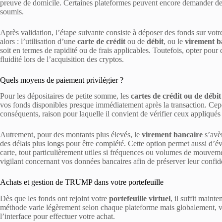
preuve de domicile. Certaines plateformes peuvent encore demander de
soumis.
Après validation, l’étape suivante consiste à déposer des fonds sur vot
alors : l’utilisation d’une
carte de crédit
ou de
débit
, ou le
virement b
soit en termes de rapidité ou de frais applicables. Toutefois, opter pou
fluidité lors de l’acquisition des cryptos.
Quels moyens de paiement privilégier ?
Pour les dépositaires de petite somme, les
cartes de crédit ou de débit
vos fonds disponibles presque immédiatement après la transaction. Cepen
conséquents, raison pour laquelle il convient de vérifier ceux appliqués
Autrement, pour des montants plus élevés, le
virement bancaire
s’avè
des délais plus longs pour être complété. Cette option permet aussi d’évi
carte, tout particulièrement utiles si fréquences ou volumes de mouvemen
vigilant concernant vos données bancaires afin de préserver leur confide
Achats et gestion de TRUMP dans votre portefeuille
Dès que les fonds ont rejoint votre
portefeuille virtuel
, il suffit main
méthode varie légèrement selon chaque plateforme mais globalement, v
l’interface pour effectuer votre achat.