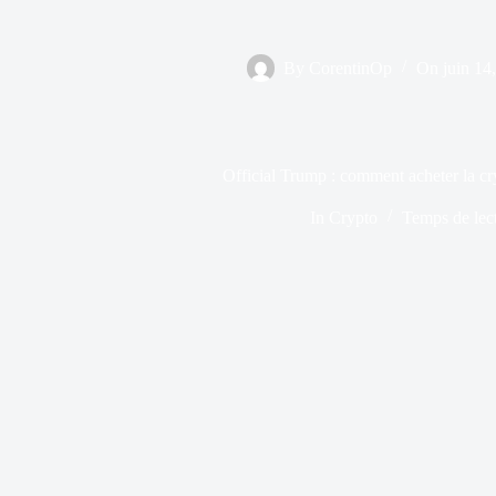
By
CorentinOp
On
juin 14
Official Trump : comment acheter la c
In
Crypto
Temps de lec