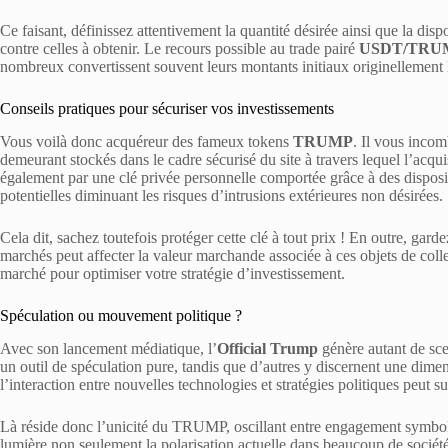
Ce faisant, définissez attentivement la quantité désirée ainsi que la disp
contre celles à obtenir. Le recours possible au trade pairé
USDT/TRU
nombreux convertissent souvent leurs montants initiaux originellement
Conseils pratiques pour sécuriser vos investissements
Vous voilà donc acquéreur des fameux tokens
TRUMP
. Il vous incom
demeurant stockés dans le cadre sécurisé du site à travers lequel l’acquisi
également par une clé privée personnelle comportée grâce à des disposit
potentielles diminuant les risques d’intrusions extérieures non désirées.
Cela dit, sachez toutefois protéger cette clé à tout prix ! En outre, gard
marchés peut affecter la valeur marchande associée à ces objets de coll
marché pour optimiser votre stratégie d’investissement.
Spéculation ou mouvement politique ?
Avec son lancement médiatique, l’
Official Trump
génère autant de sce
un outil de spéculation pure, tandis que d’autres y discernent une dime
l’interaction entre nouvelles technologies et stratégies politiques peut 
Là réside donc l’unicité du TRUMP, oscillant entre engagement symbol
lumière non seulement la polarisation actuelle dans beaucoup de société