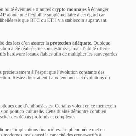
onibilité éventuelle d’autres
crypto-monnaies
à échanger
MP
ajoute une flexibilité supplémentaire à cet égard car
 libellés tels que BTC ou ETH via stablecoin auparavant.
be dès lors d’en assurer la
protection adéquate
. Quoique
tion a été réalisée, ne sous-estimez jamais l’utilité offerte
ifs hardware locaux fiables afin de multiplier les sauvegardes
ez précieusement à l’esprit que l’évolution constante des
ection. Restez donc attentif aux tendances et évolutions du
ptiques que d’enthousiastes. Certains voient en ce memecoin
nsion politico-culturelle. Cette dualité démontre combien
susciter des débats profonds et complexes.
ique et implications financières. Le phénomène met en
s modernes, mais aussi la capacité des crypto-actifs à