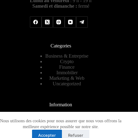
Lundi au vendredi
: 9 h - 19 h
Samedi et dimanche :
fermé
Categories
Business & Entreprise
Crypto
Finance
Immobilier
Marketing & Web
Uncategorized
Information
Contact
A propos
Nous utilisons des cookies pour nous assurer que nous vous offrons la
Plan de site
meilleure expérience possible sur notre site.
Mentions légales
Accepter
Refuser