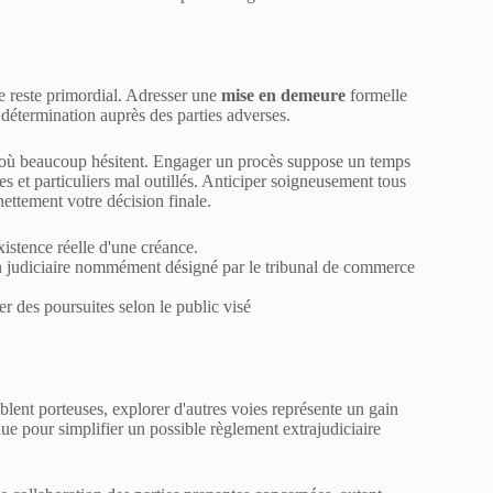
te reste primordial. Adresser une
mise en demeure
formelle
détermination auprès des parties adverses.
 là où beaucoup hésitent. Engager un procès suppose un temps
ses et particuliers mal outillés. Anticiper soigneusement tous
nettement votre décision finale.
stence réelle d'une créance.
tion judiciaire nommément désigné par le tribunal de commerce
 des poursuites selon le public visé
blent porteuses, explorer d'autres voies représente un gain
nue pour simplifier un possible règlement extrajudiciaire