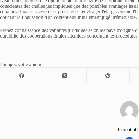
Néanmoins, même cette option demeure tributaire de la volonté réelle de
conscientes des challenges impliqués que des possibles avantages issus d
certaines situations sévères et prolongées, envisager l'élargissement d'h
douceur la finalisation d'un contentieux initialement jugé irrémédiable.
Prenez connaissance des variantes juridiques selon les pays d'origine dis
durabilité des coopérations finales attendues concernant les procédures
Partagez votre amour
CorentinO