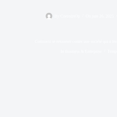
By
CorentinOp
On
juin 26, 2025
Comment se retourner contre une société qui a ferm
In
Business & Entreprise
Temps