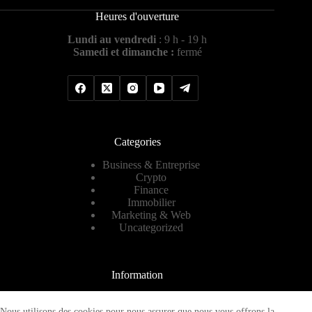
Heures d'ouverture
Lundi au vendredi
: 9 h - 19 h
Samedi et dimanche :
fermé
Categories
Business & Entreprise
Crypto
Finance
Immobilier
Marketing & Web
Uncategorized
Information
Contact
A propos
Nous utilisons des cookies pour nous assurer que nous vous offrons la