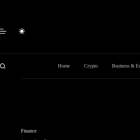
Passer
au
contenu
Home
Crypto
Business & En
Finance