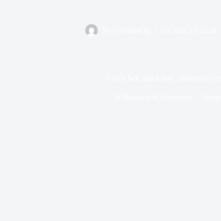
By
CorentinOp
On
août 23, 2024
Green belt, black belt : différences et
In
Business & Entreprise
Temps