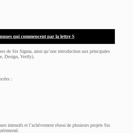
connues qui commencent par la lettre S
ases de Six Sigma, ainsi qu’une introduction aux principales
 Design, Verify).
ncées :
urs intensifs et l’achèvement réussi de plusieurs projets Six
périmenté.