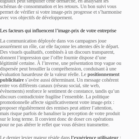
digitaux peut simplifier cette démarche, en analysant les
schémas de consommation et les retours. Un bon suivi vous
permet de vérifier si votre image-prix progresse et s’harmonise
avec vos objectifs de développement.
Les facteurs qui influencent l’image-prix de votre entreprise
La communication déployée dans vos campagnes joue
assurément un rôle, car elle façonne les attentes dès le départ.
Des visuels qualitatifs, combinés à un discours transparent,
donnent l’impression que l’offre fournie dispose d’une
légitimité certaine. À l’inverse, une présentation trop vague ou
dispersée peut brouiller la compréhension, conduisant à une
évaluation hasardeuse de la valeur réelle. Le
positionnement
publicitaire
s’avère aussi déterminant. Un message cohérent
entre vos différents canaux (réseau social, site web,
évènements) renforce le sentiment de constance, tandis qu’un
discours contradictoire fragilise l’ensemble. La politique
promotionnelle affecte significativement votre image-prix :
proposer régulièrement des remises peut attirer l’attention,
mais risque parfois de banaliser la perception de votre produit
sur le long terme. Il convient donc de doser ces opérations
pour ne pas altérer le reflet que vous désirez transmettre.
Le dernier levier majeur réside dans
l’expérience utilisateur
: