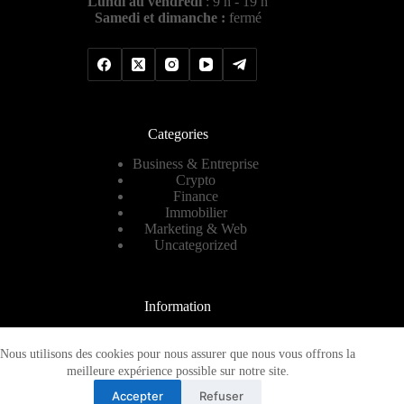
Lundi au vendredi
: 9 h - 19 h
Samedi et dimanche :
fermé
Categories
Business & Entreprise
Crypto
Finance
Immobilier
Marketing & Web
Uncategorized
Information
Contact
A propos
Nous utilisons des cookies pour nous assurer que nous vous offrons la
Plan de site
meilleure expérience possible sur notre site.
Mentions légales
Accepter
Refuser