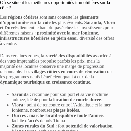
Où se situent les meilleures opportunités immobilières sur la
côte ?
Les
régions côtières
sont sans conteste les
gisements
d’opportunités sur la côte
les plus évidents.
Saranda
,
Vlora
et
Durrës
tiennent le haut du pavé chez les investisseurs pour
différentes raisons :
proximité avec la mer Ionienne
,
infrastructures hôtelières en plein essor
, diversité des offres
à vendre.
Dans certaines zones, la
rareté des disponibilités
associée à
des vues imprenables propulse parfois les prix, mais la
majorité des localités conserve une marge de progression
raisonnable. Les
villages côtiers en cours de rénovation
ou
les programmes neufs bénéficient quant à eux de la
dynamique touristique en croissance continue
.
Saranda
: reconnue pour son port et sa vie nocturne
animée, idéale pour la
location de courte durée
.
Vlora
: point de rencontre entre l’Adriatique et la mer
Ionienne, nombreuses
plages isolées
.
Durrës
:
marché locatif équilibré toute l’année
,
facilité d’accès depuis Tirana.
Zones rurales du Sud
: fort
potentiel de valorisation