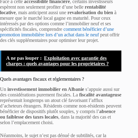
Face à cette
accessibilité financière
, certains investisseurs
espèrent non seulement profiter d’une belle
rentabilité
locative
, mais anticipent aussi une
revalorisation du bien
à
mesure que le marché local gagne en maturité. Pour ceux
intéressés par des options comme l’immobilier neuf et ses
spécificités fiscales, comprendre
comment bénéficier d’une
promotion immobilière lors d’un achat dans le neuf
peut offrir
des clés supplémentaires pour optimiser leur projet.
A ne pas louper :
Exploitation avec garantie des
charges : quels avantages pour les propriétaires ?
Quels avantages fiscaux et réglementaires ?
Un
investissement immobilier en Albanie
s’appuie aussi sur
des considérations purement fiscales. La
fiscalité avantageuse
représentait longtemps un atout clé favorisant l’afflux
d’acheteurs étrangers. Résidents comme non-résidents peuvent
bénéficier de dispositifs plutôt souples, y compris l’
absence
ou faiblesse des taxes locales
, dans la majorité des cas et
selon l’emplacement choisi.
Néanmoins, le sujet n’est pas dénué de subtilités, car la