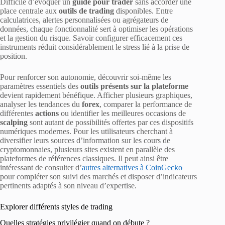
Difficile d’évoquer un
guide pour trader
sans accorder une
place centrale aux
outils de trading
disponibles. Entre
calculatrices, alertes personnalisées ou agrégateurs de
données, chaque fonctionnalité sert à optimiser les opérations
et la gestion du risque. Savoir configurer efficacement ces
instruments réduit considérablement le stress lié à la prise de
position.
Pour renforcer son autonomie, découvrir soi-même les
paramètres essentiels des
outils présents sur la plateforme
devient rapidement bénéfique. Afficher plusieurs graphiques,
analyser les tendances du
forex
, comparer la performance de
différentes
actions
ou identifier les meilleures occasions de
scalping
sont autant de possibilités offertes par ces dispositifs
numériques modernes. Pour les utilisateurs cherchant à
diversifier leurs sources d’information sur les cours de
cryptomonnaies, plusieurs sites existent en parallèle des
plateformes de références classiques. Il peut ainsi être
intéressant de consulter d’
autres alternatives à CoinGecko
pour compléter son suivi des marchés et disposer d’indicateurs
pertinents adaptés à son niveau d’expertise.
Explorer différents styles de trading
Quelles stratégies privilégier quand on débute ?