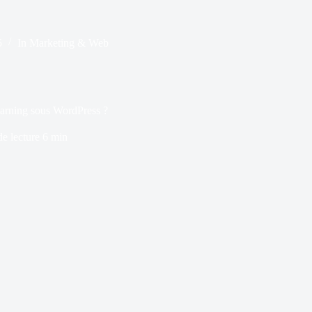
5
In
Marketing & Web
earning sous WordPress ?
e lecture
6 min