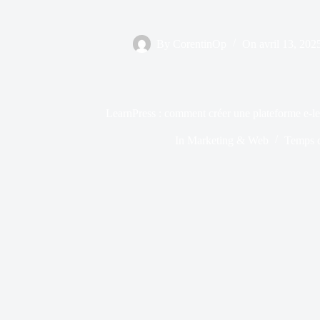
By
CorentinOp
On
avril 13, 202
LearnPress : comment créer une plateforme e-l
In
Marketing & Web
Temps d