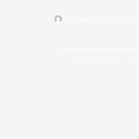
By
CorentinOp
On
mai 13, 2025
LePatantBlogDeSteff : pourquoi tout le
In
Business & Entreprise
Temps