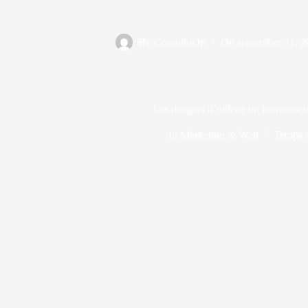
By
CorentinOp
On
septembre 21, 
Les dangers d’utiliser un humaniseu
In
Marketing & Web
Temps d