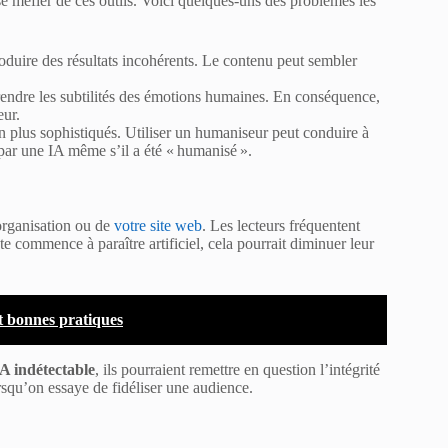
e méfier de ces outils. Voici quelques-uns des problèmes les
uire des résultats incohérents. Le contenu peut sembler
rendre les subtilités des émotions humaines. En conséquence,
eur.
n plus sophistiqués. Utiliser un humaniseur peut conduire à
 par une IA même s’il a été « humanisé ».
 organisation ou de
votre site web
. Les lecteurs fréquentent
te commence à paraître artificiel, cela pourrait diminuer leur
 bonnes pratiques
A indétectable
, ils pourraient remettre en question l’intégrité
rsqu’on essaye de fidéliser une audience.