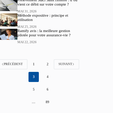
Prélèvement Siaci Saint Honoré : d’où
vient ce débit sur votre compte ?
MAI 31, 2026
Méthode expositive : principe et
utilisation
MAI 25, 2026
Ramify avis : la meilleure gestion
pilotée pour votre assurance-vie ?
MAI 22, 2026
1
2
PRÉCÉDENT
SUIVANT
3
4
5
6
…
89