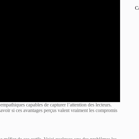
C
 empathiques capables de capturer l’attention des lecteurs.
savoir si ces avantages perçus valent vraiment les compromis