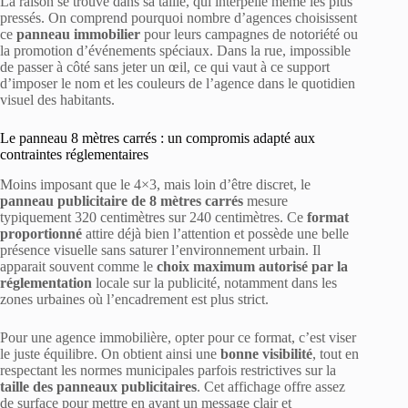
La raison se trouve dans sa taille, qui interpelle même les plus
pressés. On comprend pourquoi nombre d’agences choisissent
ce
panneau immobilier
pour leurs campagnes de notoriété ou
la promotion d’événements spéciaux. Dans la rue, impossible
de passer à côté sans jeter un œil, ce qui vaut à ce support
d’imposer le nom et les couleurs de l’agence dans le quotidien
visuel des habitants.
Le panneau 8 mètres carrés : un compromis adapté aux
contraintes réglementaires
Moins imposant que le 4×3, mais loin d’être discret, le
panneau publicitaire de 8 mètres carrés
mesure
typiquement 320 centimètres sur 240 centimètres. Ce
format
proportionné
attire déjà bien l’attention et possède une belle
présence visuelle sans saturer l’environnement urbain. Il
apparait souvent comme le
choix maximum autorisé par la
réglementation
locale sur la publicité, notamment dans les
zones urbaines où l’encadrement est plus strict.
Pour une agence immobilière, opter pour ce format, c’est viser
le juste équilibre. On obtient ainsi une
bonne visibilité
, tout en
respectant les normes municipales parfois restrictives sur la
taille des panneaux publicitaires
. Cet affichage offre assez
de surface pour mettre en avant un message clair et