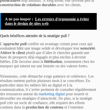
publicitaires
trop intrusifs. À long terme, elle favorise peu la
construction de relations durables
avec les clients.
A ne pas louper :
Les erreurs d'ergonomie à éviter
dans le design de sites web
Quels bénéfices attendre de la stratégie pull ?
L’
approche pull
confère un avantage certain pour ceux qui
souhaitent bâtir une image solide et développer leur
notoriété
.
Attirer le client
plutôt que d’aller le chercher garantit une
base de prospects déjà engagés et plus enclins à devenir
fidèles. Elle favorise ainsi la
fidélisation
, notamment chez les
marques qui misent sur une histoire ou des valeurs fortes.
Néanmoins, cette démarche exige patience et cohérence. Les
résultats mettent parfois plusieurs mois à se concrétiser. En
particulier dans les métiers liés au digital et à la
communication, il s’avère pertinent de consulter régulièrement
des ressources autour du
marketing digital
pour nourrir et
diversifier ses stratégies d’attractivité. De plus, si la stratégie
pull crée un socle de confiance, elle requiert des efforts
continus dans la
production de contenu
et l’entretien