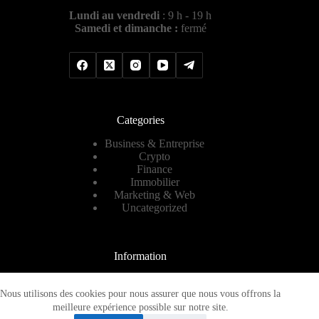
Lundi au vendredi
: 9 h - 19 h
Samedi et dimanche :
fermé
Categories
Business & Entreprise
Crypto
Finance
Immobilier
Marketing & Web
Uncategorized
Information
Contact
A propos
Nous utilisons des cookies pour nous assurer que nous vous offrons la
Plan de site
meilleure expérience possible sur notre site.
Mentions légales