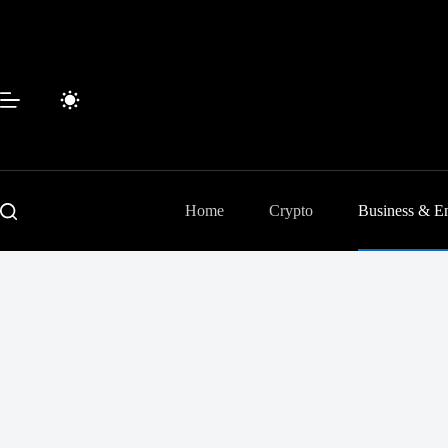
Passer
au
contenu
Home
Crypto
Business & En