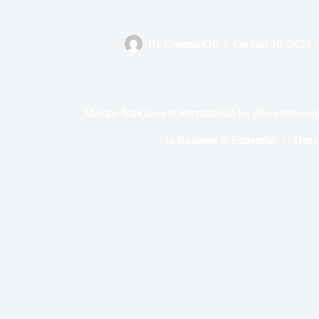
By
CorentinOp
On
juin 10, 2024
Marque françaises et international les plus connues 
In
Business & Entreprise
Temps