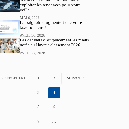
Trends of Twitter : comprendre et
exploiter les tendances pour votre
veille
MAI 6, 2026
La baignoire augmente-t-elle votre
taxe foncière ?
AVRIL 30, 2026
Les cabinets d’outplacement les mieux
notés au Havre : classement 2026
AVRIL 27, 2026
1
2
PRÉCÉDENT
SUIVANT
3
4
5
6
7
…