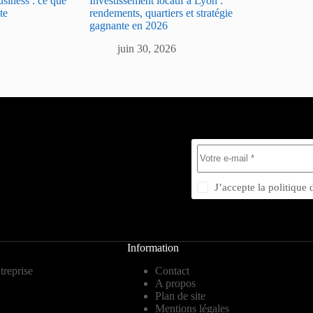
usiness : ce que
Investissement locatif à Lyon :
te
rendements, quartiers et stratégie
gagnante en 2026
juin 30, 2026
J’accepte la
politique 
Information
treprise
Contact
A propos
Plan de site
Mentions légales