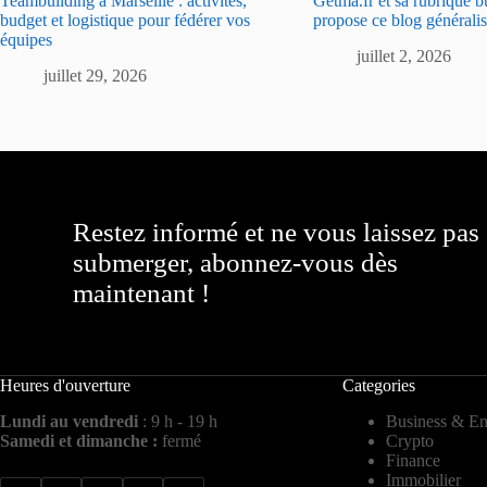
Teambuilding à Marseille : activités,
Getma.fr et sa rubrique b
budget et logistique pour fédérer vos
propose ce blog généralis
équipes
juillet 2, 2026
juillet 29, 2026
Restez informé et ne vous laissez pas
submerger, abonnez-vous dès
maintenant !
Heures d'ouverture
Categories
Lundi au vendredi
: 9 h - 19 h
Business & En
Samedi et dimanche :
fermé
Crypto
Finance
Immobilier