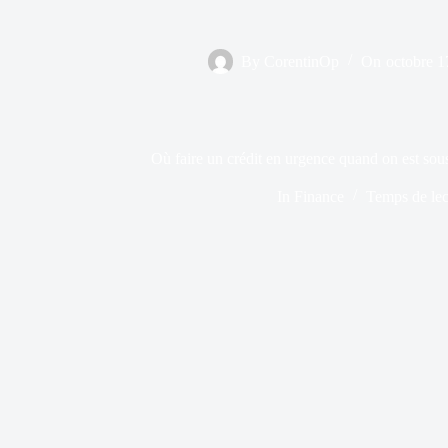
By
CorentinOp
On
octobre 1
Où faire un crédit en urgence quand on est so
In
Finance
Temps de lec