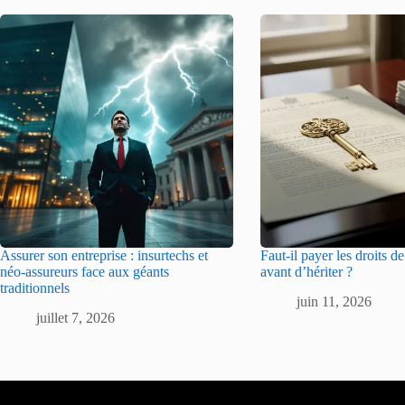
Assurer son entreprise : insurtechs et
Faut-il payer les droits d
néo-assureurs face aux géants
avant d’hériter ?
traditionnels
juin 11, 2026
juillet 7, 2026