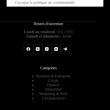
J’accepte la
politique de confidentialité
Heures d'ouverture
Lundi au vendredi
: 9 h - 19 h
Samedi et dimanche :
fermé
Categories
Business & Entreprise
Crypto
Finance
Immobilier
Marketing & Web
Uncategorized