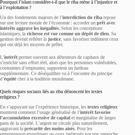
Pourquoi l’islam considère-t-il que le riba mène à l’injustice et
à l’exploitation ?
Un des fondements majeurs de l’
interdiction du riba
repose
sur une lecture morale de l’économie : accorder un
prêt avec
intérêts aggrave les inégalités
. Selon les conceptions
islamiques, la
richesse est vue comme un dépôt de dieu
. Sa
gestion devrait refléter la
justice
, sans favoriser indûment ceux
qui ont déjà les moyens de prêter.
L’
intérêt
permet souvent aux détenteurs de capitaux de
s’enrichir sans effort réel, alors que les personnes vulnérables,
contraintes d’emprunter, supportent un fardeau
supplémentaire. Ce déséquilibre va à l’encontre du principe
d’
équité
cher à la tradition musulmane.
Quels risques sociaux liés au riba dénoncent les textes
religieux ?
En s’appuyant sur l’expérience historique, les
textes religieux
montrent comment l’usage généralisé de l’
intérêt favorise
l’accumulation excessive de capital
et marginalise de larges
pans de la société. L’argent ne circule plus naturellement,
aggravant la
précarité des moins aisés
. Pour les
entrepreneurs musulmans ou ceux intéressés par une approche