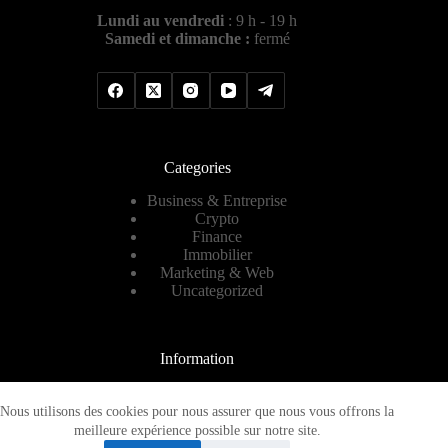
Lundi au vendredi
: 9 h - 19 h
Samedi et dimanche :
fermé
Categories
Business & Entreprise
Crypto
Finance
Immobilier
Marketing & Web
Uncategorized
Information
Contact
A propos
Nous utilisons des cookies pour nous assurer que nous vous offrons la
Plan de site
meilleure expérience possible sur notre site.
Mentions légales