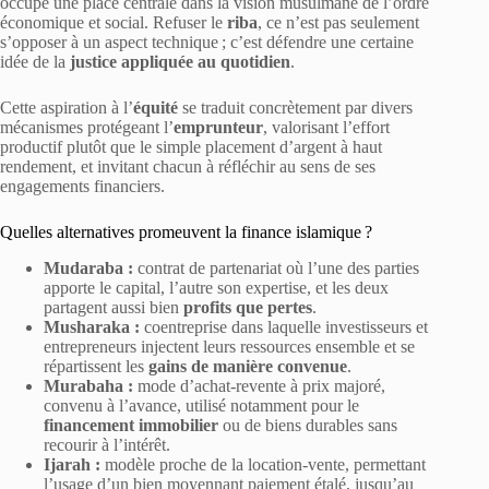
occupe une place centrale dans la vision musulmane de l’ordre
économique et social. Refuser le
riba
, ce n’est pas seulement
s’opposer à un aspect technique ; c’est défendre une certaine
idée de la
justice appliquée au quotidien
.
Cette aspiration à l’
équité
se traduit concrètement par divers
mécanismes protégeant l’
emprunteur
, valorisant l’effort
productif plutôt que le simple placement d’argent à haut
rendement, et invitant chacun à réfléchir au sens de ses
engagements financiers.
Quelles alternatives promeuvent la finance islamique ?
Mudaraba :
contrat de partenariat où l’une des parties
apporte le capital, l’autre son expertise, et les deux
partagent aussi bien
profits que pertes
.
Musharaka :
coentreprise dans laquelle investisseurs et
entrepreneurs injectent leurs ressources ensemble et se
répartissent les
gains de manière convenue
.
Murabaha :
mode d’achat-revente à prix majoré,
convenu à l’avance, utilisé notamment pour le
financement immobilier
ou de biens durables sans
recourir à l’intérêt.
Ijarah :
modèle proche de la location-vente, permettant
l’usage d’un bien moyennant paiement étalé, jusqu’au