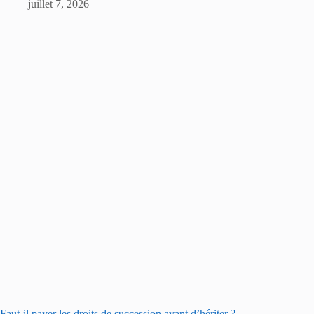
juillet 7, 2026
Faut-il payer les droits de succession avant d’hériter ?