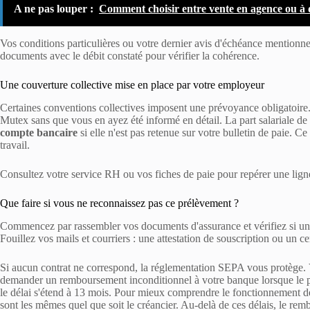
A ne pas louper :
Comment choisir entre vente en agence ou à d
Vos conditions particulières ou votre dernier avis d'échéance mentionne
documents avec le débit constaté pour vérifier la cohérence.
Une couverture collective mise en place par votre employeur
Certaines conventions collectives imposent une prévoyance obligatoire
Mutex sans que vous en ayez été informé en détail. La part salariale de c
compte bancaire
si elle n'est pas retenue sur votre bulletin de paie. C
travail.
Consultez votre service RH ou vos fiches de paie pour repérer une ligne
Que faire si vous ne reconnaissez pas ce prélèvement ?
Commencez par rassembler vos documents d'assurance et vérifiez si une
Fouillez vos mails et courriers : une attestation de souscription ou un c
Si aucun contrat ne correspond, la réglementation SEPA vous protège.
demander un remboursement inconditionnel à votre banque lorsque le pr
le délai s'étend à 13 mois. Pour mieux comprendre le fonctionnement 
sont les mêmes quel que soit le créancier. Au-delà de ces délais, le rem