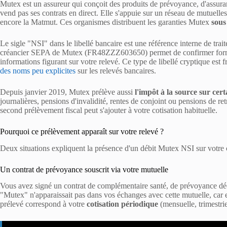
Mutex est un assureur qui conçoit des produits de prévoyance, d'assuran
vend pas ses contrats en direct. Elle s'appuie sur un réseau de mutu
encore la Matmut. Ces organismes distribuent les garanties Mutex
sous
Le sigle "NSI" dans le libellé bancaire est une référence interne de trait
créancier SEPA de Mutex (FR48ZZZ603650) permet de confirmer formel
informations figurant sur votre relevé. Ce type de libellé cryptique es
des noms peu explicites
sur les relevés bancaires.
Depuis janvier 2019, Mutex prélève aussi
l'impôt à la source sur cert
journalières, pensions d'invalidité, rentes de conjoint ou pensions de r
second prélèvement fiscal peut s'ajouter à votre cotisation habituelle.
Pourquoi ce prélèvement apparaît sur votre relevé ?
Deux situations expliquent la présence d'un débit Mutex NSI sur votre
Un contrat de prévoyance souscrit via votre mutuelle
Vous avez signé un contrat de complémentaire santé, de prévoyance dé
"Mutex" n'apparaissait pas dans vos échanges avec cette mutuelle, car e
prélevé correspond à votre
cotisation périodique
(mensuelle, trimestrie