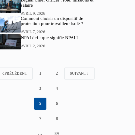
Digital Chief Officer : rôle, missions et
salaire
AVRIL 9, 2026
Comment choisir un dispositif de
protection pour travailleur isolé ?
AVRIL 7, 2026
NPAI def : que signifie NPAI ?
AVRIL 2, 2026
1
2
PRÉCÉDENT
SUIVANT
3
4
5
6
7
8
…
89