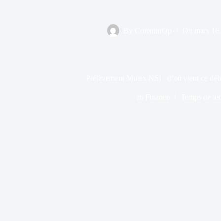
By
CorentinOp
On
mars 16
Prélèvement Mutex NSI : d’où vient ce débi
In
Finance
Temps de lec