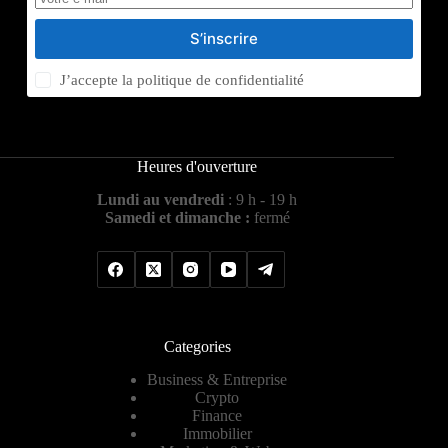
S’inscrire
J’accepte la
politique de confidentialité
Heures d'ouverture
Lundi au vendredi
: 9 h - 19 h
Samedi et dimanche :
fermé
Categories
Business & Entreprise
Crypto
Finance
Immobilier