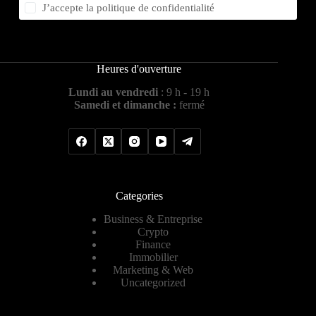
J’accepte la
politique de confidentialité
Heures d'ouverture
Lundi au vendredi
: 9 h - 19 h
Samedi et dimanche :
fermé
Categories
Business & Entreprise
Crypto
Finance
Immobilier
Marketing & Web
Uncategorized