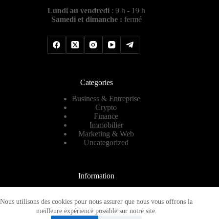
Lundi au vendredi
: 9 h - 19 h
Samedi et dimanche :
fermé
Categories
Business & Entreprise
Crypto
Finance
Immobilier
Marketing & Web
Uncategorized
Information
Contact
A propos
Nous utilisons des cookies pour nous assurer que nous vous offrons la
Plan de site
meilleure expérience possible sur notre site.
Mentions légales