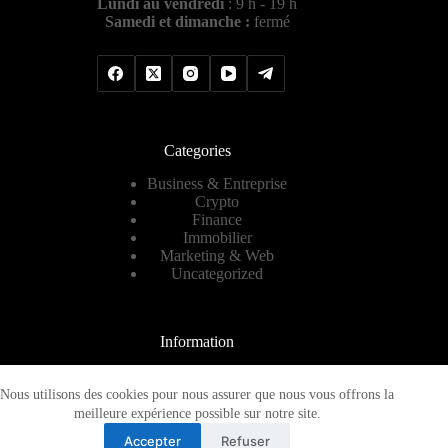
Lundi au vendredi
: 9 h - 19 h
Samedi et dimanche :
fermé
Categories
Business & Entreprise
Crypto
Finance
Immobilier
Marketing & Web
Uncategorized
Information
Contact
A propos
Nous utilisons des cookies pour nous assurer que nous vous offrons la
Plan de site
meilleure expérience possible sur notre site.
Mentions légales
Accepter
Refuser