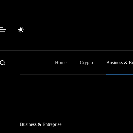
Passer
au
contenu
Home
Crypto
Business & En
Business & Entreprise