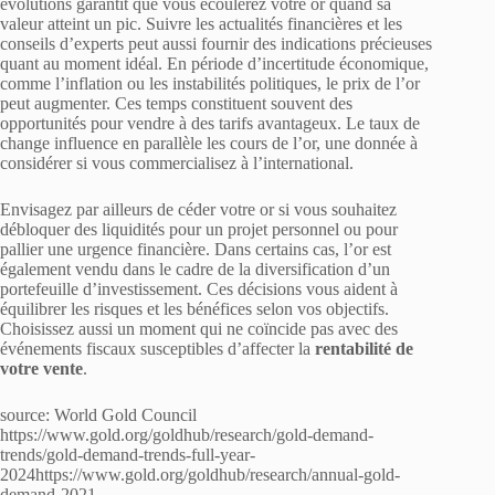
évolutions garantit que vous écoulerez votre or quand sa
valeur atteint un pic. Suivre les actualités financières et les
conseils d’experts peut aussi fournir des indications précieuses
quant au moment idéal. En période d’incertitude économique,
comme l’inflation ou les instabilités politiques, le prix de l’or
peut augmenter. Ces temps constituent souvent des
opportunités pour vendre à des tarifs avantageux. Le taux de
change influence en parallèle les cours de l’or, une donnée à
considérer si vous commercialisez à l’international.
Envisagez par ailleurs de céder votre or si vous souhaitez
débloquer des liquidités pour un projet personnel ou pour
pallier une urgence financière. Dans certains cas, l’or est
également vendu dans le cadre de la diversification d’un
portefeuille d’investissement. Ces décisions vous aident à
équilibrer les risques et les bénéfices selon vos objectifs.
Choisissez aussi un moment qui ne coïncide pas avec des
événements fiscaux susceptibles d’affecter la
rentabilité de
votre vente
.
source: World Gold Council
https://www.gold.org/goldhub/research/gold-demand-
trends/gold-demand-trends-full-year-
2024https://www.gold.org/goldhub/research/annual-gold-
demand-2021