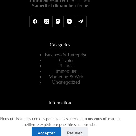
Lundi au vendredi
: 9 h - 19 h
Samedi et dimanche :
fermé
Categories
Business & Entreprise
Crypto
Finance
Immobilier
Marketing & Web
Uncategorized
Information
Contact
A propos
Nous utilisons des cookies pour nous assurer que nous vous offrons la
Plan de site
meilleure expérience possible sur notre site.
Mentions légales
Accepter
Refuser