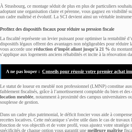
À Strasbourg, ce montage séduit de plus en plus de particuliers souhaitan
adoptant une organisation claire et pérenne, vous gagnez en visibilité su
un cadre maîtrisé et évolutif. La SCI devient ainsi un véritable instrum
Profitez des dispositifs fiscaux pour réduire sa pression fiscale
La fiscalité représente un levier puissant pour optimiser la rentabilité 
dispositifs légaux offrent des avantages non négligeables pour réduire 
vous accorde une
réduction d’impôt allant jusqu’à 21 %
du montant 
s’applique aux logements anciens réhabilités et incite à la rénovation da
A ne pas louper :
Conseils pour réussir votre premier achat imm
Le statut de loueur en meublé non professionnel (LMNP) constitue aussi
faiblement fiscalisés, grâce à l’amortissement comptable du bien et des
location meublée
, notamment à proximité des campus universitaires ou 
souplesse de gestion.
Dans un cadre plus patrimonial, le déficit foncier vous aide à compens
recettes locatives. Cette mécanique s’avère utile dans le cas de travau
fonction de vos objectifs et de votre profil, vous ajustez votre stratégie
spécificités de chaque option vous garantit une
meilleure maîtrise
fisca