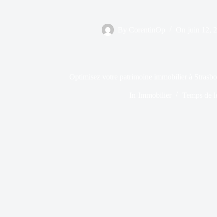
By
CorentinOp
On
juin 12, 
Optimisez votre patrimoine immobilier à Strasbour
In
Immobilier
Temps de l