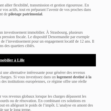
t allier flexibilité, transmission et gestion rigoureuse. En
r vos actifs, tout en préparant l’avenir de vos proches dans
ent de
pilotage patrimonial
.
d’un investissement immobilier. À Strasbourg, plusieurs
la pression fiscale. Le dispositif Denormandie par exemple
de l’investissement pour un engagement locatif de 12 ans. Il
ns des quartiers ciblés.
obilier à Lille
 une alternative intéressante pour générer des revenus
 charges. Si vous investissez dans un
logement destiné à la
des institutions européennes, ce régime offre une réelle
er vos revenus globaux lorsque les charges dépassent les
x lourds ou de rénovation. En combinant ces solutions en
 tout en allégeant le poids de l’impôt. L’analyse en amont des
le sur le long terme.