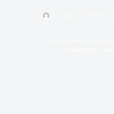
By
CorentinOp
On
décembre 26, 2
Créer un site e-commerce sans frais : guide d
In
Marketing & Web
Temps d