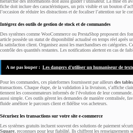
hiérarchie des informations doit aussi guider l’utilisateur. La mise en a
fiche doit inclure des caractéristiques, un prix visible et un bouton d
l’occasion de réduire les distractions et de focaliser l’attention sur le co
Intégrez des outils de gestion de stock et de commandes
Des systèmes comme WooCommerce ou PrestaShop proposent des fonc
article possède un statut de disponibilité actualisé en temps réel après
la satisfaction client. Organisez aussi les marchandises en catégories. C
contrôle des quantités restantes. Les notifications alertent en cas de faib
A ne pas louper :
Les dangers d'utiliser un humaniseur de text
Pour les commandes, ces plateformes fournissent par ailleurs
des tabl
transactions. Chaque étape, de la validation à la livraison, s’affiche cl
tiennent les consommateurs informés de l’évolution de leur commande. 
aussi simple. Ces outils gèrent les demandes de manière centralisée, fav
fluide améliore le parcours client et fidélise vos acheteurs.
Sécurisez les transactions sur votre site e-commerce
Les systèmes gratuits incluent souvent des solutions de paiement sécur
Square
, reconnues pour leur fiabilité. Ils chiffrent les renseignements