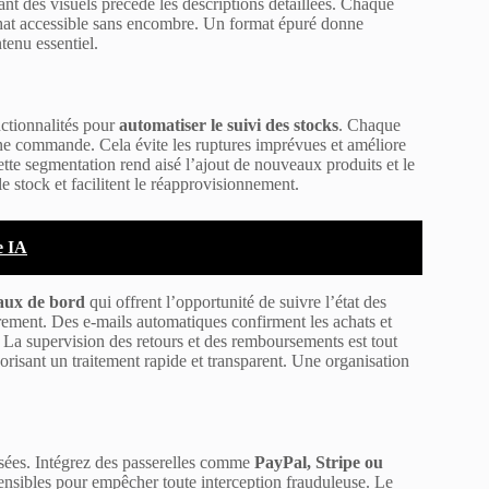
vant des visuels précède les descriptions détaillées. Chaque
’achat accessible sans encombre. Un format épuré donne
ntenu essentiel.
tionnalités pour
automatiser le suivi des stocks
. Chaque
 une commande. Cela évite les ruptures imprévues et améliore
ette segmentation rend aisé l’ajout de nouveaux produits et le
le stock et facilitent le réapprovisionnement.
e IA
eaux de bord
qui offrent l’opportunité de suivre l’état des
airement. Des e-mails automatiques confirment les achats et
La supervision des retours et des remboursements est tout
orisant un traitement rapide et transparent. Une organisation
isées. Intégrez des passerelles comme
PayPal, Stripe ou
 sensibles pour empêcher toute interception frauduleuse. Le