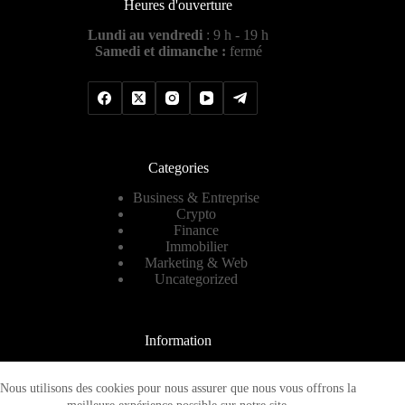
Heures d'ouverture
Lundi au vendredi
: 9 h - 19 h
Samedi et dimanche :
fermé
Categories
Business & Entreprise
Crypto
Finance
Immobilier
Marketing & Web
Uncategorized
Information
Contact
A propos
Nous utilisons des cookies pour nous assurer que nous vous offrons la
Plan de site