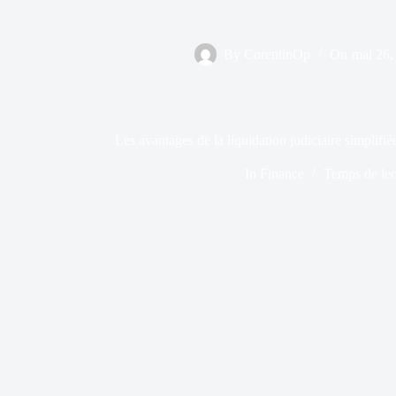
By
CorentinOp
On
mai 26,
Les avantages de la liquidation judiciaire simplifiée
In
Finance
Temps de lec