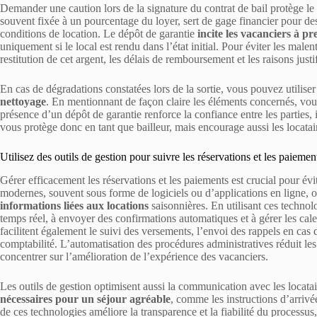
Demander une caution lors de la signature du contrat de bail protège l
souvent fixée à un pourcentage du loyer, sert de gage financier pour des
conditions de location. Le dépôt de garantie
incite les vacanciers à p
uniquement si le local est rendu dans l’état initial. Pour éviter les mal
restitution de cet argent, les délais de remboursement et les raisons justi
En cas de dégradations constatées lors de la sortie, vous pouvez utilise
nettoyage
. En mentionnant de façon claire les éléments concernés, vous
présence d’un dépôt de garantie renforce la confiance entre les parties,
vous protège donc en tant que bailleur, mais encourage aussi les locatair
Utilisez des outils de gestion pour suivre les réservations et les paiemen
Gérer efficacement les réservations et les paiements est crucial pour évite
modernes, souvent sous forme de logiciels ou d’applications en ligne, o
informations liées aux locations
saisonnières. En utilisant ces technolo
temps réel, à envoyer des confirmations automatiques et à gérer les cale
facilitent également le suivi des versements, l’envoi des rappels en cas de
comptabilité. L’automatisation des procédures administratives réduit les
concentrer sur l’amélioration de l’expérience des vacanciers.
Les outils de gestion optimisent aussi la communication avec les locatair
nécessaires pour un séjour agréable
, comme les instructions d’arrivée
de ces technologies améliore la transparence et la fiabilité du processus