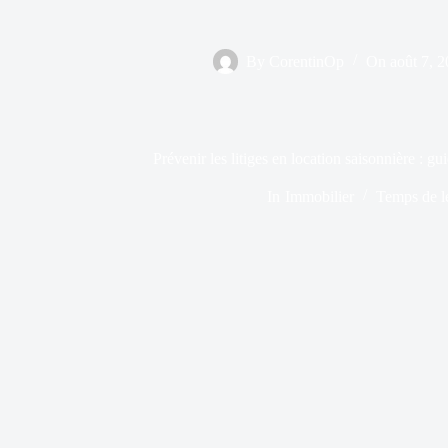
By
CorentinOp
On
août 7, 
Prévenir les litiges en location saisonnière : g
In
Immobilier
Temps de l