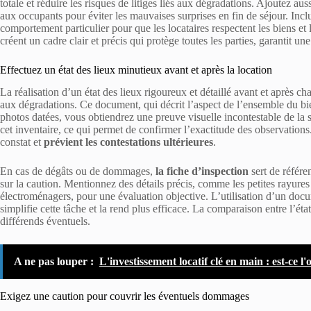
totale et réduire les risques de litiges liés aux dégradations. Ajoutez au
aux occupants pour éviter les mauvaises surprises en fin de séjour. Inclu
comportement particulier pour que les locataires respectent les biens et 
créent un cadre clair et précis qui protège toutes les parties, garantit une
Effectuez un état des lieux minutieux avant et après la location
La réalisation d’un état des lieux rigoureux et détaillé avant et après cha
aux dégradations. Ce document, qui décrit l’aspect de l’ensemble du bie
photos datées, vous obtiendrez une preuve visuelle incontestable de la sit
cet inventaire, ce qui permet de confirmer l’exactitude des observations.
constat et
prévient les contestations ultérieures
.
En cas de dégâts ou de dommages,
la fiche d’inspection
sert de référen
sur la caution. Mentionnez des détails précis, comme les petites rayures
électroménagers, pour une évaluation objective. L’utilisation d’un docu
simplifie cette tâche et la rend plus efficace. La comparaison entre l’état
différends éventuels.
A ne pas louper :
L'investissement locatif clé en main : est-ce l
Exigez une caution pour couvrir les éventuels dommages