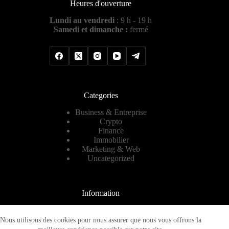
Heures d'ouverture
Lundi au vendredi
: 9 h - 19 h
Samedi et dimanche :
fermé
Categories
Business & Entreprise
Crypto
Finance
Immobilier
Marketing & Web
Uncategorized
Information
Contact
A propos
Nous utilisons des cookies pour nous assurer que nous vous offrons la
Plan de site