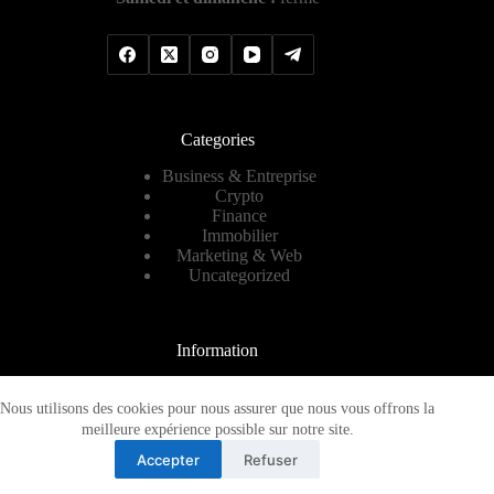
Categories
Business & Entreprise
Crypto
Finance
Immobilier
Marketing & Web
Uncategorized
Information
Contact
A propos
Nous utilisons des cookies pour nous assurer que nous vous offrons la
Plan de site
meilleure expérience possible sur notre site.
Mentions légales
Accepter
Refuser
Copyright © 2026 -