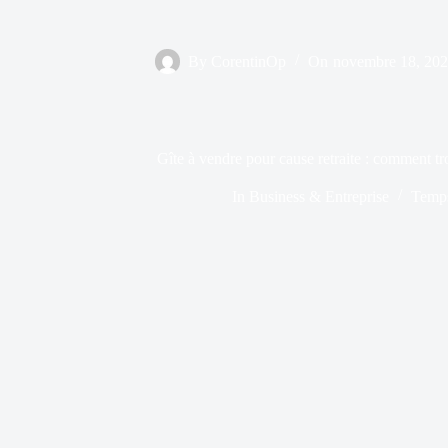
By
CorentinOp
On
novembre 18, 20
Gîte à vendre pour cause retraite : comment tr
In
Business & Entreprise
Temps