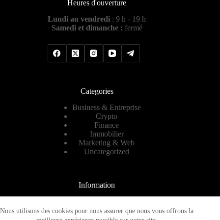
Heures d'ouverture
Lundi au vendredi
: 9 h - 19 h
Samedi et dimanche :
fermé
Categories
Business & Entreprise
Crypto
Finance
Immobilier
Marketing & Web
Uncategorized
Information
Contact
A propos
Nous utilisons des cookies pour nous assurer que nous vous offrons la
Plan de site