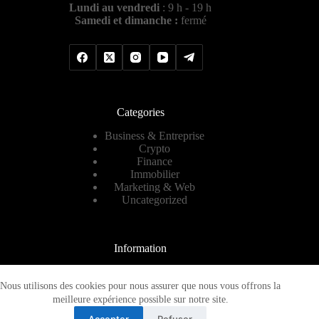
Lundi au vendredi
: 9 h - 19 h
Samedi et dimanche :
fermé
Categories
Business & Entreprise
Crypto
Finance
Immobilier
Marketing & Web
Uncategorized
Information
Contact
A propos
Nous utilisons des cookies pour nous assurer que nous vous offrons la
Plan de site
meilleure expérience possible sur notre site.
Mentions légales
Accepter
Refuser