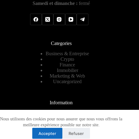
Samedi et dimanche :
fermé
Categories
Business & Entreprise
Crypto
Finance
Immobilier
Marketing & Web
Uncategorized
Information
Contact
A propos
Nous utilisons des cookies pour nous assurer que nous vous offrons la
Plan de site
meilleure expérience possible sur notre site.
Mentions légales
Accepter
Refuser