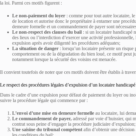
la loi. Parmi ces motifs figurent :
Le non-paiement du loyer
: comme pour tout autre locataire, l
de location et autorise donc le propriétaire à entamer une procédu
demeure formelle et un commandement de payer sont nécessaires
Le non-respect des clauses du bail
: si un locataire handicapé n
des lieux ou l’interdiction d’exercer une activité professionnelle, l
expulsion après avoir diligenté les procédures adéquates;
La situation de danger
: lorsqu’un locataire présente un risque
comportement ou de la dégradation du bien loué, ce motif peut ju
notamment lorsque la sécurité des voisins est menacée.
Il convient toutefois de noter que ces motifs doivent être établis à trave
Le respect des procédures légales d’expulsion d’un locataire handicapé
Dans le cadre d’une expulsion pour défaut de paiement du loyer ou inobs
suivre la procédure légale qui commence par :
L’envoi d’une mise en demeure formelle
au locataire, lui dema
Le commandement de payer,
adressé par voie d’huissier, qui 
contrat sous peine d’engager la procédure judiciaire d’expulsion;
Une saisine du tribunal compétent
afin d’obtenir une décision a
les conditions du bail;