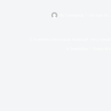
By
CorentinOp
On
mars 19, 
L’expulsion d’un locataire handicapé : est-ce possib
In
Immobilier
Temps de l