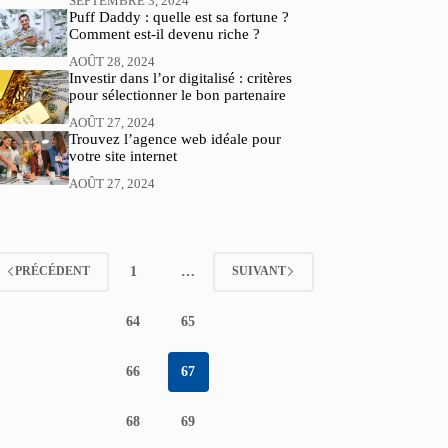
SEPTEMBRE 3, 2024
Puff Daddy : quelle est sa fortune ?
Comment est-il devenu riche ?
AOÛT 28, 2024
Investir dans l’or digitalisé : critères
pour sélectionner le bon partenaire
AOÛT 27, 2024
Trouvez l’agence web idéale pour
votre site internet
AOÛT 27, 2024
1
…
PRÉCÉDENT
SUIVANT
64
65
66
67
68
69