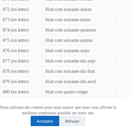
872 (en lettre)
Huit cent soixante-douze
873 (en lettre)
Huit cent soixante-treize
874 (en lettre)
Huit cent soixante-quatorze
875 (en lettre)
Huit cent soixante-quinze
876 (en lettre)
Huit cent soixante-seize
877 (en lettre)
Huit cent soixante-dix-sept
878 (en lettre)
Huit cent soixante-dix-huit
879 (en lettre)
Huit cent soixante-dix-neuf
880 (en lettre)
Huit cent quatre-vingts
881 (en lettre)
Huit cent quatre-vingt-un
Nous utilisons des cookies pour nous assurer que nous vous offrons la
882 (en lettre)
Huit cent quatre-vingt-deux
meilleure expérience possible sur notre site.
Accepter
Refuser
883 (en lettre)
Huit cent quatre-vingt-trois