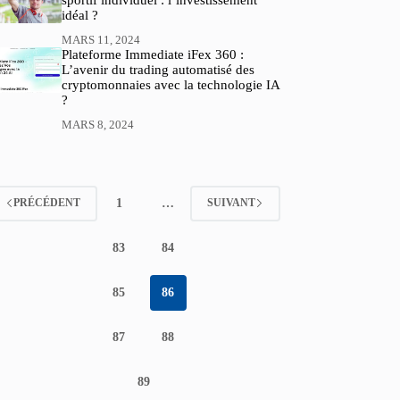
sportif individuel : l’investissement
idéal ?
MARS 11, 2024
Plateforme Immediate iFex 360 :
L’avenir du trading automatisé des
cryptomonnaies avec la technologie IA
?
MARS 8, 2024
1
…
PRÉCÉDENT
SUIVANT
83
84
85
86
87
88
89