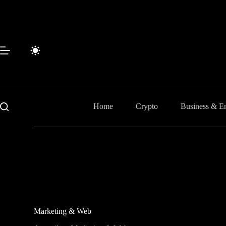
Passer
au
contenu
Home
Crypto
Business & En
Marketing & Web