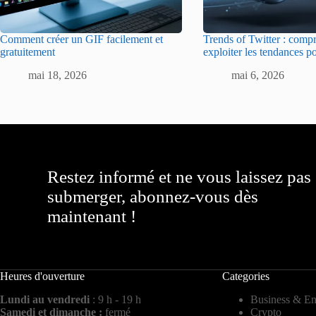
Comment créer un GIF facilement et
Trends of Twitter : comp
gratuitement
exploiter les tendances po
mai 18, 2026
mai 6, 2026
Restez informé et ne vous laissez pas
submerger, abonnez-vous dès
maintenant !
Heures d'ouverture
Categories
Lundi au vendredi
: 9 h - 19 h
Business & En
Samedi et dimanche :
fermé
Crypto