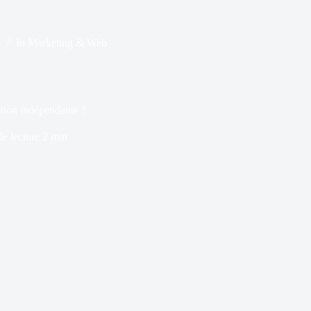
5
In
Marketing & Web
ction indépendante ?
e lecture
2 min