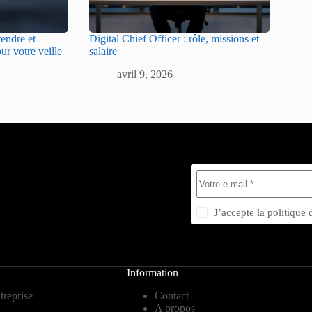
rendre et
Digital Chief Officer : rôle, missions et
ur votre veille
salaire
avril 9, 2026
J’accepte la
politique 
Information
treprise
Contact
A propos