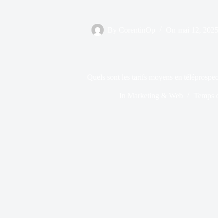
By
CorentinOp
On
mai 12, 202
Quels sont les tarifs moyens en téléprospe
In
Marketing & Web
Temps d